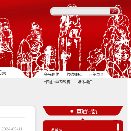
西美
争先创优
师德师风
西美声音
“四史”学习教育
媒体视角
2024-06-11
求是网