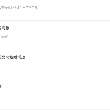
问帼倩/资料来源：中国档案网）
传海报
问帼倩）
都义务植树活动
网