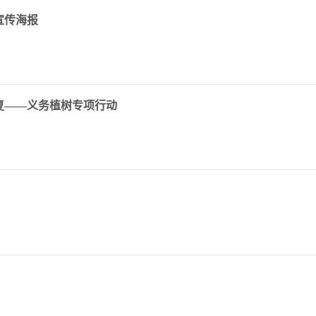
宣传海报
复——义务植树专项行动