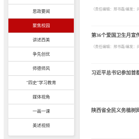
（责任编辑：邢书磊/编发：
思政要闻
聚焦校园
第36个爱国卫生月宣
讲述西美
（责任编辑：邢书磊/编发：
争先创优
师德师风
习近平总书记参加首
“四史”学习教育
媒体视角
陕西省全民义务植树
一画一课
美述视频