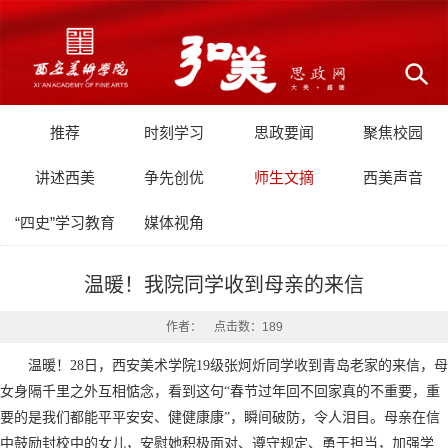
推荐
时刻学习
思政要闻
聚焦校园
讲述西美
争先创优
师生文摘
西美声音
“四史”学习教育
媒体视角
温暖！我院同学收到母亲的来信
作者： 点击数：
189
温暖！28日，西安美术学院19级张炣炘同学收到青岛老家的来信，母
女身隔千里之外互相惦念，看到这句“春节过年回不回家真的不重要，重
要的是我们都能平平安安、健健康康”，瞬间破防，令人泪目。母亲在信
中鼓励封校中的女儿，安慰她积极面对、遵守规定、勇于担当，加强学