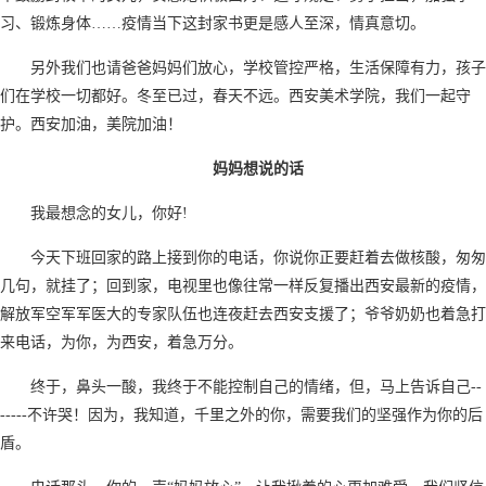
习、锻炼身体……疫情当下这封家书更是感人至深，情真意切。
另外我们也请爸爸妈妈们放心，学校管控严格，生活保障有力，孩子
们在学校一切都好。冬至已过，春天不远。西安美术学院，我们一起守
护。西安加油，美院加油！
妈妈想说的话
我最想念的女儿，你好!
今天下班回家的路上接到你的电话，你说你正要赶着去做核酸，匆匆
几句，就挂了；回到家，电视里也像往常一样反复播出西安最新的疫情，
解放军空军军医大的专家队伍也连夜赶去西安支援了；爷爷奶奶也着急打
来电话，为你，为西安，着急万分。
终于，鼻头一酸，我终于不能控制自己的情绪，但，马上告诉自己--
-----不许哭！因为，我知道，千里之外的你，需要我们的坚强作为你的后
盾。