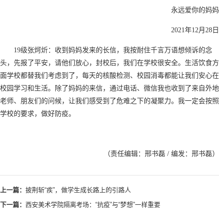
永远爱你的妈妈
2021年12月28日
19级张炣炘：收到妈妈发来的长信，我按耐住千言万语想倾诉的念
头，先报了平安，请他们放心，封校后，我们在学校很安全。生活饮食方
面学校都替我们考虑到了，每天的核酸检测、校园消毒都能让我们安心在
校园学习和生活。除了妈妈的来信，通过电话、微信我也收到了来自外地
老师、朋友们的问候，让我们感受到了危难之下的凝聚力。我一定会按照
学校的要求，做好防疫。
（责任编辑：邢书磊 / 编发：邢书磊）
上一篇：
披荆斩“疾”，做学生成长路上的引路人
下一篇：
西安美术学院隔离考场：“抗疫”与“梦想”一样重要