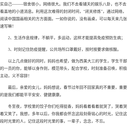
实自己--------宿舍很小，网络很大。我们不去看铺天的娱乐八卦，也不去
看盖地的小道消息。利用这次难得的封闭时间，“闭关修炼”，通过网络，
阅读中国国画相关的方方面面。一如你说的，没有画桌，可以每天来几张
速写嘛！
2、生活作息规律，不躺平，多运动，这样才能提高免疫预防生病；
3、时刻记住防疫提醒，公共场所口罩戴好，按时按要求做核酸。
以上几点做好的同时，妈妈也希望，做为西美大三的学生，学生干部
的一员的你，能够以身作则，模范带头，配合学校，时刻准备召唤，积极
主动，义不容辞！
最后，亲爱的女儿，妈妈想说，春节过年回不回家真的不重要，重要
的是我们都能平平安安、健健康康。
冬至夜，学校里的饺子你们吃得挺香，妈妈看着看着就哭了，哭着哭
着又笑了。我想，多年以后，你我都会怀念这段刻骨铭心的时光，记住这
段时光里的人，记住这段时光里的事，一辈子，念念，不忘。