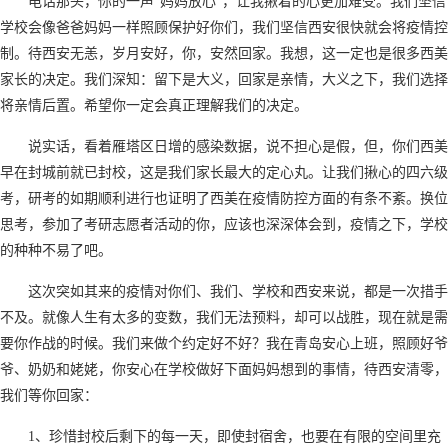
电话那头，你的一声“妈妈放心”，让我揪着的心更加难受。我们坚信
学校会像爸爸妈妈一样照顾保护好你们，我们坚信西安很快就会将疫情控
制。待西安无恙，岁月安好，你，安然回家。我想，这一定也是很多西美
家长的决定。我们深知：留下是大义，回家是亲情，大义之下，我们选择
将亲情后置。希望你一定会真正理解我们的决定。
说实话，看着雁塔区日增的感染数据，说不担心是假，但，你们西美
早在封城前就已封校，这是我们家长最大的定心丸。让我们揪心的四六级
考，研考的如期顺利进行也证明了西美在疫情防控方面的有条不紊。换位
思考，参加了考研志愿者活动的你，应该也深深体会到，疫情之下，学校
的种种不易了吧。
这次突如其来的疫情对你们、我们、学校和西安来说，都是一次措手
不及。就像人生有太多的变数，我们无法预料，却可以战胜，现在就是需
要你作战的时候。我们来做个约定好不好？我在青岛安心上班，照顾好爷
爷、奶奶和姥姥，你安心在学校做好下面妈妈想到的事情，待西安清零，
我们等你回家：
1、珍惜封校后剩下的每一天，即使封宿舍，也要在有限的空间里充