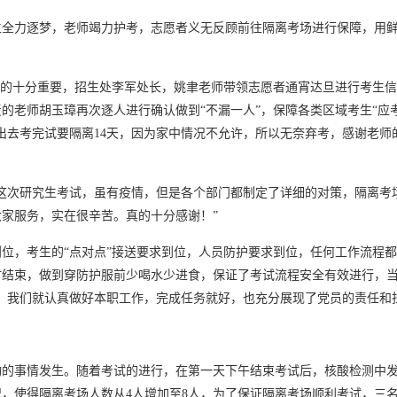
考生全力逐梦，老师竭力护考，志愿者义无反顾前往隔离考场进行保障，用
显的十分重要，招生处李军处长，姚聿老师带领志愿者通宵达旦进行考生
的老师胡玉璋再次逐人进行确认做到“不漏一人”，保障各类区域考生“应
出去考完试要隔离14天，因为家中情况不允许，所以无奈弃考，感谢老师
这次研究生考试，虽有疫情，但是各个部门都制定了详细的对策，隔离考
家服务，实在很辛苦。真的十分感谢！”
位，考生的“点对点”接送要求到位，人员防护要求到位，任何工作流程
时结束，做到穿防护服前少喝水少进食，保证了考试流程安全有效进行，
，我们就认真做好本职工作，完成任务就好，也充分展现了党员的责任和
动的事情发生。随着考试的进行，在第一天下午结束考试后，核酸检测中
，使得隔离考场人数从4人增加至8人，为了保证隔离考场顺利考试，三