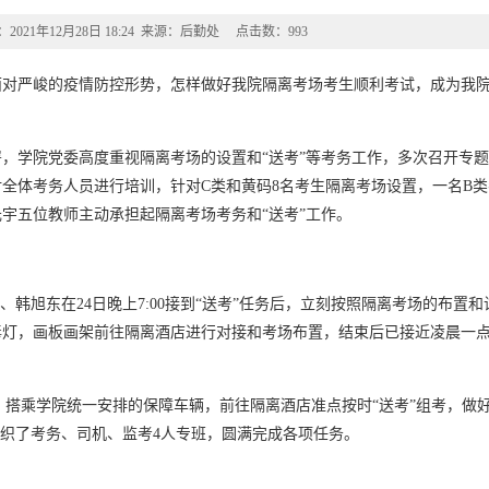
021年12月28日 18:24 来源：后勤处 点击数：
993
行。面对严峻的疫情防控形势，怎样做好我院隔离考场考生顺利考试，成为我
，学院党委高度重视隔离考场的设置和“送考”等考务工作，多次召开专题
全体考务人员进行培训，针对C类和黄码8名考生隔离考场设置，一名B类考
宇五位教师主动承担起隔离考场考务和“送考”工作。
、韩旭东在24日晚上7:00接到“送考”任务后，立刻按照隔离考场的布置
灯，画板画架前往隔离酒店进行对接和考场布置，结束后已接近凌晨一点
尽责，搭乘学院统一安排的保障车辆，前往隔离酒店准点按时“送考”组考，做
组织了考务、司机、监考4人专班，圆满完成各项任务。