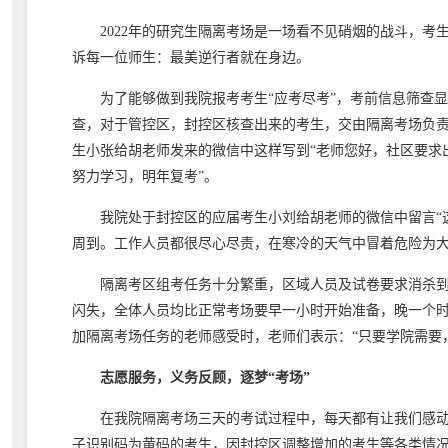
2022年的研究生隔离考场是一场看不见硝烟的战斗，
诉每一位师生：最美逆行者就在身边。
为了能够做到我院报考考生“应考尽考”，考前信息筛查
查，对于管控区，封控区核查出来的考生，交由隔离考场负责
生小张给胡老师发来的微信中这样写到“老师您好，社区要求
努力学习，明年复考”。
我院处于封控区的应届考生小刘给胡老师的微信中留言“
周到。工作人员都很尽心尽责，在寒冷的天气中冒着危险为大
隔离考区组考任务十分繁重，区域人员及试卷要求消杀到
闪失，全体人员均比正常考场要早一小时开始准备，晚一个
加隔离考场任务的老师感受时，老师们表示：“只要学院需要
志愿服务，义务反顾，逐梦“考场”
在我院隔离考场三天的考试过程中，每天都有让我们感
子识别码为黄码的考生，因封控区调整增加的考生等各类情况