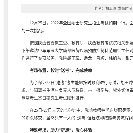
作者：胡玉璋 发布时间：2
12月25日，2022年全国硕士研究生招生考试如期举
的一次挑战。
按照陕西省委教工委、教育厅、陕西教育考试院相关部署
下午邀请空军军医大学唐都医院疾病预防控制科范珊红主任对
作进行了专项部署，我院胡玉璋、岳龙、吕顺、韩旭东、张元
考场布置，按时“送考”，完成使命
为了保证25日“送考”考生能够按时顺利进行考试，胡玉璋
求，与隔离考生酒店负责人员联系，带上摄像头，紫外线消毒
隔离考生25日研究生考试顺利进行。
在25日-27日三天的“送考”中，我院教师韩旭东履职
的消杀移交，虽然只有一人的“送考”但我院却按照考务流程
特殊考场，助力”梦想”，暖心体验