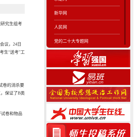
新华网
院研究生组考
人民网
党的二十大专题网
会议，24日
生“送考”工
纠正四风专题网
马克思主义学院
和试卷的消杀要
，保证了B类
好试卷和物品