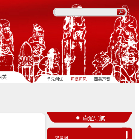
西美
争先创优
师德师风
西美声音
“四史”学习教育
媒体视角
求是网