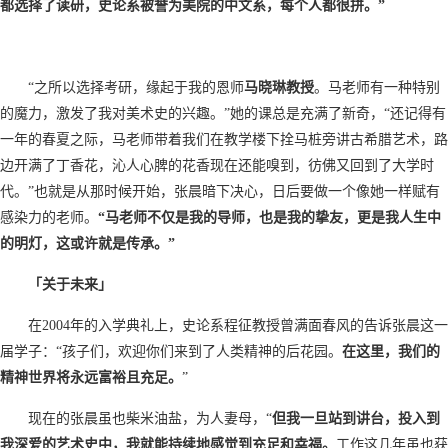
都选择了读研，史论系被誉为美院的中文系，每个人都很拼。”
“之所以选择考研，缘起于我的恩师
马晓琳教授
。马老师有一种特别
的魔力，激发了我对美术史的兴趣。”她的课总是充满了新奇，“还记得有
一年的春夏之际，马老师带着我们在教学楼下拴马桩旁讲古希腊艺术，路
边开满了丁香花，沁人心脾的花香现在还能嗅到，彷佛又回到了大学时
代。”也就是从那时候开始，张晨暗下决心，日后要做一个像她一样赋有
感染力的老师。
“马老师不仅是我的导师，也是我的挚友，更是我人生中
的明灯，这或许就是传承。”
「关于未来」
在2004年的入学典礼上，史论系程征教授曾满面春风的告诉张晨这一
届学子：“孩子们，欢迎你们来到了人类精神的后花园。
在这里，我们的
精神世界将永远富裕且充足。
”
现在的张晨虽也柴米油盐，为人妻母，“
但我一旦站到讲台，投入到
我深爱的艺术史中，我就能持续地感觉到充足和幸福。
工作这几年虽也获