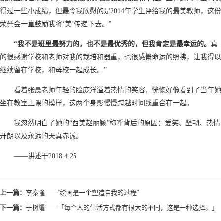
得过一些小成绩，但最令我欣慰的是2014年学生评给我的最美教师，这份
荣誉会一直鼓励我将‘美’传递下去。”
“我不是班里最努力的，也不是最优秀的，但我肯定是最幸运的。
真
的很感谢学校和老师对我的栽培和器重，也很感慨命运的照拂，让我得以
继续留在学校，和母校一起成长。”
看着张晨老师年轻的脸庞洋溢着热情的笑容，恍惚好像看到了当年她
坐在教室上课的模样，这两个身影慢慢跨越时间线重合在一起。
我忽然明白了她的“西美赵丽颖”称呼背后的原因：爱笑、坚韧、热情
开朗以及永远的天真赤诚。
——讲述于2018.4.25
上一篇：
李秦隆——“绘画是一个塑造自我的过程”
下一篇：
于树耀——「每个人的生活方式都有很大的不同，这是一种选择。」