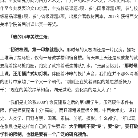
员。主要研究方向为西方艺术史，十九世纪欧洲艺术史，艺术史剧场。工
作至今共发表论文10余篇，主持校级课题2项，参与国家课题1项，参与校
级精品课程1项，参与省级课题2项，出版合著教材两本，2017年获得西安
美术学院首届讲课比赛一等奖。
「我的14
年美院生活」
“
初进校园，第一印象就是小。
那时候的太极湖还是一片民房，操场
上堆满了拴马桩，仅有一号教学楼和宿舍楼。每天早上天还是灰蒙蒙的就
要绕着拴马桩跑圈，跑完了就拎着暖壶排队打水。”张晨回忆到，“
那时候
上课，还用插片式幻灯机
，伴随着咔咔的换片声音，我们在并不那么清晰
的图片中穿越了一个又一个朝代。“刚刚还在笑着调侃的她忽然感慨万
千：“现在的美院绿草如茵，湖光潋滟，变化真的是太大了！”
“我们是史论系2000年恢复建系之后的第4届学生，虽然硬件条件有
限，但是师资配备十分‘高端’，而且课程设置很全面，中西美术史、设计
史、人类学、田野考察，国画、素描、剪纸、摄影，什么都学。”所以现
在张晨也是这样给自己的学生强调：
大学期间不要“专”，要“杂”，要打破
学科的限制，也就是要有一个广泛的研究视角。