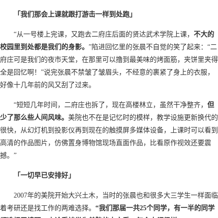
「我们那会上课就跟打游击一样到处跑」
“从一号楼上完课，又跑去二府庄后面的贤达武术学院上课，
不大的
校园里到处都是我们的身影。
”陷进回忆里的张晨不自觉的笑了起来：“二
府庄可是我们的夜市天堂，在那里可以撸到最美味的烤面筋，夹饼里夹得
全是回忆啊！”说完张晨不禁皱了皱眉头，不经意的裹紧了身上的衣服，
好像十几年前的风又刮了过来。
“短短几年时间，二府庄也拆了，现在高楼林立，虽然干净整齐，
但
少了那么些人间风味。
美院也不在是记忆时的模样，教学设施更新换代的
很快，从幻灯机到投影仪再到现在的触摸屏多媒体设备，上课时可以看到
高清的作品图片，仿佛置身博物馆现场直面作品，比看原作视效还要震
撼。”
「一切早已安排好」
2007年的美院开始大兴土木，当时的张晨也和很多大三学生一样面临
着考研还是找工作的两难选择。
“我们那届一共
25
个同学，有一半的同学