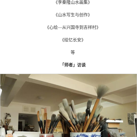
《李秦隆山水画集》
《山水写生与创作》
《心绘―从兴国寺到吉祥村》
《绘忆长安》
等
「师者」访谈