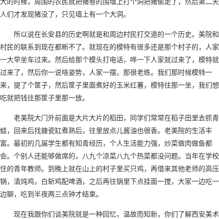
大的时候，周围的农民就把猪卷的围墙上打个洞把猪偷走了，然后第二天
人们才发现猪没了，只见墙上有一个大洞。
所以说在长安县的历史啊就是和周边村民打交道的一个历史。美院和
村民的联系到现在都断不了。就现在的模特有很多还是那个村子的，人家
一大早坐车过来。然后给那个模头打电话，哗一下人家就过来了，模特就
过来了，然后你一说啥姿势，人家一摆，那很老练。我们那时候模特一
来，提了个筐子，然后筐子里面煮好的玉米红薯，模特往那一坐，我们想
吃就把钱往那筐子里那一放。
老美院大门外前面是大片大片的稻田，同学们常常在稻子田里去抓青
蛙，回来后找搪瓷缸煮熟后，往里放点儿酱油也很香。老美院的生活丰
富。最初的几届学生都有知青经历，个人生活能力强，炒菜做肉做鱼都
会。个别人还能够做席的，八九个凉菜八九个热菜都没问题。当年在学校
住的青年教师。到晚上就在山上的村子里买只鸡，再借来其他老师的高压
锅，清炖鸡，白斩鸡配啤酒，之后再往锅里下点挂面一搅，大家一边吃一
边聊，吃到半夜两三点钟才结束。
现在我跟你们谈美院就是一种回忆，温故而知新，你们了解西安美术