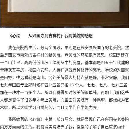
《心绘——从兴国寺到吉祥村》我对美院的感恩
我在美院的生活，分两个阶段，早期是在长安县兴国寺的老美院，然
后是西安市南郊的吉祥村的新美院。老美院的环境很有意思，校园是建在
一个山洼里，高高低低山坡上绿树丛中的房屋，基本都是四五十年代建的
青砖灰瓦平房，校园内安静，人待在这就有种修行的感觉，学校的对面就
是田野，往远看就是南山。另外美院最大的特点就是静，非常安静，我们
七九年国画专业那时候在西北五省只招 13 个人，七七、七八、七九三届
加在一块才一百多个人。所以我觉得那时候美院很单纯，再加上我们这些
人都是奋斗了很多年才考上美院，心里面对美院有一种渴望，都想成为艺
术家，所以大家学习自觉刻苦，而且同学们自学能力强。
我所编著的《心绘》中第一部分图文，就是表现自己在兴国寺老美院
内方方面面的生活。我觉得美院培养了我，慢慢的了解了自己应该画什