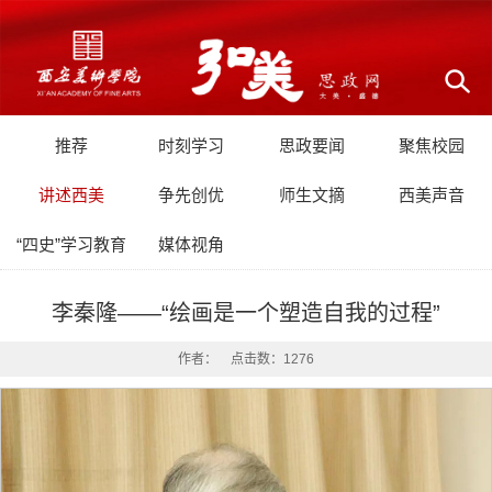
推荐
时刻学习
思政要闻
聚焦校园
讲述西美
争先创优
师生文摘
西美声音
“四史”学习教育
媒体视角
李秦隆——“绘画是一个塑造自我的过程”
作者： 点击数：
1276