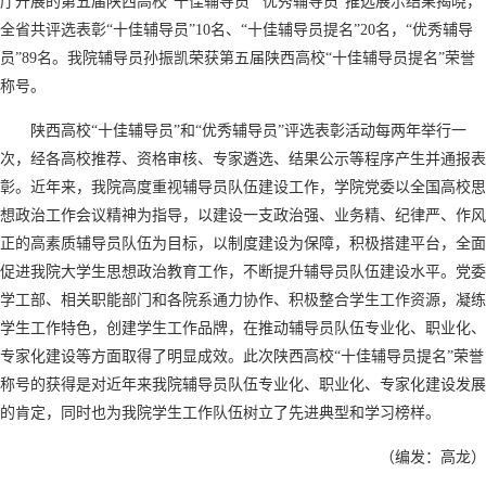
厅开展的第五届陕西高校“十佳辅导员”“优秀辅导员”推选展示结果揭晓，
全省共评选表彰“十佳辅导员”10名、“十佳辅导员提名”20名，“优秀辅导
员”89名。我院辅导员孙振凯荣获第五届陕西高校“十佳辅导员提名”荣誉
称号。
陕西高校“十佳辅导员”和“优秀辅导员”评选表彰活动每两年举行一
次，经各高校推荐、资格审核、专家遴选、结果公示等程序产生并通报表
彰。近年来，我院高度重视辅导员队伍建设工作，学院党委以全国高校思
想政治工作会议精神为指导，以建设一支政治强、业务精、纪律严、作风
正的高素质辅导员队伍为目标，以制度建设为保障，积极搭建平台，全面
促进我院大学生思想政治教育工作，不断提升辅导员队伍建设水平。党委
学工部、相关职能部门和各院系通力协作、积极整合学生工作资源，凝练
学生工作特色，创建学生工作品牌，在推动辅导员队伍专业化、职业化、
专家化建设等方面取得了明显成效。此次陕西高校“十佳辅导员提名”荣誉
称号的获得是对近年来我院辅导员队伍专业化、职业化、专家化建设发展
的肯定，同时也为我院学生工作队伍树立了先进典型和学习榜样。
（编发：高龙）