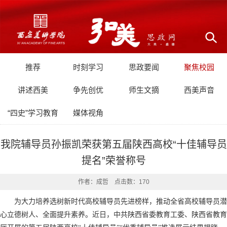
推荐
时刻学习
思政要闻
聚焦校园
讲述西美
争先创优
师生文摘
西美声音
“四史”学习教育
媒体视角
我院辅导员孙振凯荣获第五届陕西高校“十佳辅导员
提名”荣誉称号
作者：成哲 点击数：
170
为大力培养选树新时代高校辅导员先进榜样，推动全省高校辅导员潜
心立德树人、全面提升素养。近日，中共陕西省委教育工委、陕西省教育