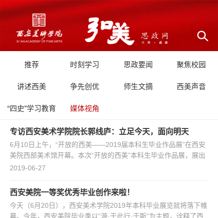
推荐
时刻学习
思政要闻
聚焦校园
讲述西美
争先创优
师生文摘
西美声音
“四史”学习教育
媒体视角
专访西安美术学院院长郭线庐：立足今天，面向明天
6月10日上午，“开放的西美——2019届本科生毕业作品展”在西安
美院西部美术馆开幕。本次“开放的西美”本科生毕业作品展，展出
来自西安美院13个教学单位，21个专业，1500余名本科毕业生精
2019-06-27
心创作的5000余件（幅）作品。今年毕业季以“源·于此 行·于斯”为
主题，诠释了西美对每位学子的期望，“源”自西美，“行”于未来，
西安美院一等奖优秀毕业创作来啦！
毕业季既是终点，更是起点，希望每一位从这里走出去的西美人都
今天（6月20日），西安美术学院2019年本科毕业展览就将落下帷
能为祖国未来画上美丽的一笔。毕业展以“我...
幕。今年，西安美院毕业季以“源·于此行·于斯”为主题，诠释了西