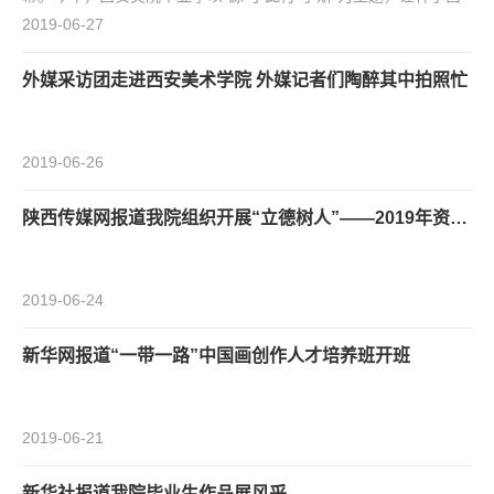
美对每位学子的期望，“源”自西美，“行”于未来，毕业季既是终
2019-06-27
点，更是起点。2019西安美术学院本科毕业季共有13个教学单
位、21个专业、1500余名本科毕业生、共5000余件毕业作品参加
外媒采访团走进西安美术学院 外媒记者们陶醉其中拍照忙
展览。通过打造艺术街区的理念，今年毕业展在西安美术学院和临
近的美苑楼尚美术馆两个展区同时开展。展览延续“我的大...
2019-06-26
陕西传媒网报道我院组织开展“立德树人”——2019年资助育人系列活动
2019-06-24
新华网报道“一带一路”中国画创作人才培养班开班
2019-06-21
新华社报道我院毕业生作品展风采