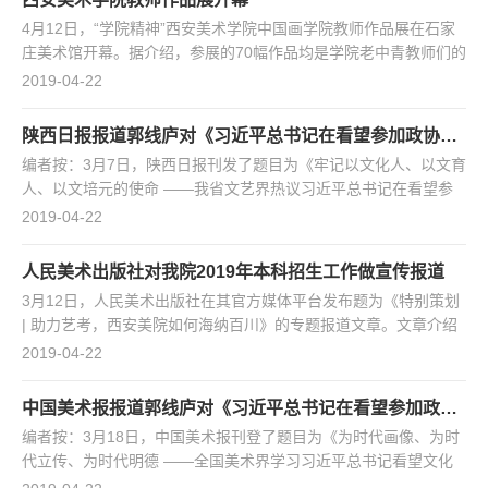
式。开幕式上，全体师生共迎国旗、校旗，齐唱中华人民共和国国
4月12日，“学院精神”西安美术学院中国画学院教师作品展在石家
歌。十四个代表队精神抖擞、整齐有序地步入运动场，各教学...
庄美术馆开幕。据介绍，参展的70幅作品均是学院老中青教师们的
精品力作，无论是对艺术的探索，文化的传承，笔墨的研究，当代
2019-04-22
性的探讨方面均具有一定代表性。此次展览由西安美术学院、石家
庄美术馆共同主办，展出了西安美术学院中国画学院38位艺术家
陕西日报报道郭线庐对《习近平总书记在看望参加政协会议的文艺界社科界委员时发表的重要讲话》的学习心得
70幅佳作，这些作品充分展示了中国画学院老中青几代教师的艺术
​编者按：3月7日，陕西日报刊发了题目为《牢记以文化人、以文育
追求以及他们共同谱写的新时代的学院精神，展现了该院...
人、以文培元的使命 ——我省文艺界热议习近平总书记在看望参
加政协会议的文艺界社科界委员时发表的重要讲话》的新闻通讯。
2019-04-22
陕西省美术家协会主席、西安美术学院院长郭线庐在接受记者采访
时表示，“习近平总书记的重要讲话既有对文艺工作意义的高度概
人民美术出版社对我院2019年本科招生工作做宣传报道
括，也有对文艺工作者践行‘培根铸魂’的殷切希望。” “习近平总书
3月12日，人民美术出版社在其官方媒体平台发布题为《特别策划
记的重要讲话是美术工作者今后提升发展和改进...
| 助力艺考，西安美院如何海纳百川》的专题报道文章。文章介绍
了艺术高考生如何进入西安美术学院学习？如何在这里培养自己的
2019-04-22
才情？如何在这里成长为承继过往、开创未来的艺术家？文章全文
链接地址：https://www.sohu.com/a/300766489_611303
中国美术报报道郭线庐对《习近平总书记在看望参加政协会议的文艺界社科界委员时发表的重要讲话》的学习心得
编者按：3月18日，中国美术报刊登了题目为《为时代画像、为时
代立传、为时代明德 ——全国美术界学习习近平总书记看望文化
艺术界、社会科学界委员重要讲话精神》的新闻通讯。陕西省美术