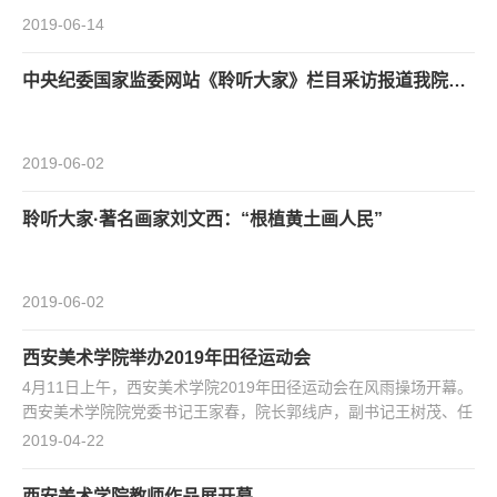
2019-06-14
中央纪委国家监委网站《聆听大家》栏目采访报道我院名誉院长刘文西教授
2019-06-02
聆听大家·著名画家刘文西：“根植黄土画人民”
2019-06-02
西安美术学院举办2019年田径运动会
4月11日上午，西安美术学院2019年田径运动会在风雨操场开幕。
西安美术学院院党委书记王家春，院长郭线庐，副书记王树茂、任
晓峰，副院长贺丹、宋晓峰，纪委书记李翔宇，副院长朱尽晖，总
2019-04-22
会计师王楚秦，党委委员、组织部部长杨孝龙出席开幕式。各职能
处室、教学单位负责人及各院系师生共计2100余人参加了开幕
西安美术学院教师作品展开幕