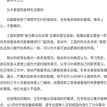
服务中上心
为大家提供各种生活便利
后勤服务除了保障学生们的食和住，还有很多琐碎的事情，唯有上
心，才能做好。
工程科按照“我为群众办实事”征集的意见清单，梳理出最主要是一项
任务就是给老旧家属楼进行门庭改造。采访中，工程科科长史进说:“我想
在这些小细节处再用心一些，可以为大家打造出更美的居住环境。”
物业科经常会面对一些突发情况，物业科长刘维选认为，学习党史，
其实就是从思想上提升大家的服务意识，从学习中感悟自己的职责意义。
在日常的工作中，他也严格要求自己要做到事无巨细。冬季水管很容易爆
裂、漏水，严重的会影响大家的取暖。但不论什么时间什么维修条件，物
业科的工作人员都会快速上门维修。如遇老职工家里或者临时有需要帮忙
的事情，他们也是义不容辞。
在疫情防控期间，卫生所服从防疫指控的要求，在学校设立集中接种
点，从3月份开始到暑假假期，请专业接种人员到校园内进行了20次集中