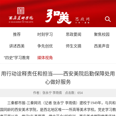
推荐
时刻学习
思政要闻
聚焦校园
讲述西美
争先创优
师生文摘
西美声音
“四史”学习教育
媒体视角
用行动诠释责任和担当——西安美院后勤保障处用
心做好服务
作者：张永宁 李雨倩 点击数：
654
三秦都市报-三秦网讯（记者 张永宁 李雨倩）建校于1949年，与共和
国同龄的西安美术学院，是西北地区唯一一所高等美术学校。党史学习教