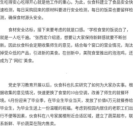
生吃得安心吃得开心就是他工作的重心。为此，伙食科建立了食品安全快
速检测，每日采购回来的原材料要进行安全检测，每日的饭菜也要留样检
测，确保食材源头安全。
食材安全达标，接下来要考虑的就是口感。“学校食堂的饭说白了，
就是一人吃千遍。”张西宏介绍道，想要让大家保持新鲜感就要不断创
新。因此伙食科会定期收集师生的意见，结合每个窗口的营业情况，淘汰
掉受众低的产品，引进新的美食。在创新中，美院食堂推出的泡泡鸡，还
成为了‘网红’美食。
党史学习教育开展以后，伙食科也扎实研究了如何为大家办实事。根
据收集的意见情况，快速更换了食堂的10台空调，改善了师生的就餐环
境。6月份迎来了毕业季，在毕业生毕业当天，发放了价值6万元就餐券给
毕业生，为毕业生送上一份温暖的祝福。考虑到校园内居住的老职工们出
行不便等因素，伙食科在八号家属楼附近合适区域，建立了蔬菜超市，联
系新鲜、平价蔬菜在院内售卖。