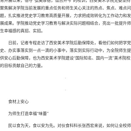
育开展以来，恪守“弘美厚德，借古开今”的校训，西安美术学院党委坚持
聚焦解决学院当前发展的重点任务和师生关心关注的热点、焦点、难点问
题，扎实推进党史学习教育高质量开展，力求把成效转化为工作动力和发
展成果。学院推动党史学习教育与解决实际问题相结合，亮出一批提升师
生幸福感的真招、实招。
日前，记者专程走访了西安美术学院后勤保障处，看他们如何把学党
史、办实事落实到一点一滴的小事中，落实到实际行动中，为全院师生提
供安心后勤保障，也为西安美术学院建设“国际知名、国内一流”美术院校
的目标贡献自己的力量。
食材上安心
为师生打造幸福“味蕾”
民以食为天，食以安为先。对伙食科科长张西宏来说，如何让全校师