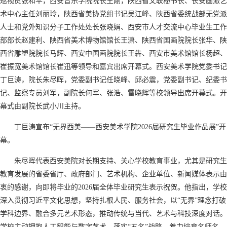
巡视员张和平，西安音乐学院院长王刚，陕西省文联秘书长、长安画派艺
术中心主任刘丽玲，陕西省美协党组书记吴江峰、陕西省委统战部无党派
人士和党外知识分子工作处处长张晓娟、西安市人才交流中心毕业生工作
部部长赵建利、陕西省美术博物馆馆长王潇、陕西省国画院院长张华、陕
西省雕塑院院长马辉、西安中国画院院长王犇、西安市美术馆馆长杨超、
崔振宽美术馆馆长崔迅等领导和嘉宾出席开幕式。西安美术学院党委书记
丁巨涛，院长朱尽晖，党委副书记任晓峰、邱必震，党委副书记、纪委书
记、监察专员刘军，副院长何军、张浩、雷晓辉等校领导出席开幕式。开
幕式由副院长武小川主持。
丁巨涛宣布“无界西美——西安美术学院2026届研究生毕业作品展”开
幕。
朱尽晖代表西安美院对长期支持、关心学校教育事业，尤其是研究生
教育发展的省委省厅、政府部门、艺术机构、企业单位、新闻媒体表示由
衷的感谢，向即将毕业的2026届全体毕业研究生表示祝贺。他指出，学校
深入贯彻习近平文化思想，坚持扎根人民、服务社会，以“无界”理念打破
学科边界、融合多元艺术形态，推动传统与当代、艺术与科技深度对话。
学校主动拥抱人工智能与数字艺术，落实“五名”战略，着力培育名师名