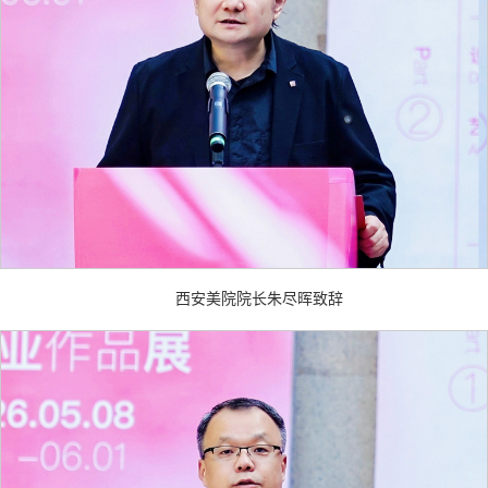
西安美院院长朱尽晖致辞