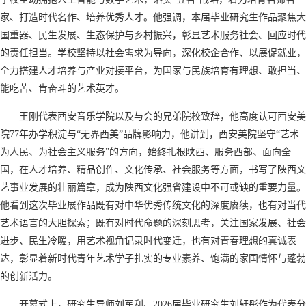
家、打造时代名作、培养优秀人才。他强调，本届毕业研究生作品聚焦大
国重器、民生发展、生态保护与乡村振兴，彰显艺术服务社会、回应时代
的责任担当。学校坚持以社会需求为导向，深化校企合作、以展促就业，
全力搭建人才培养与产业对接平台，为国家与民族培育有理想、敢担当、
能吃苦、肯奋斗的艺术英才。
王刚代表西安音乐学院以及与会的兄弟院校致辞，他高度认可西安美
院77年办学积淀与“无界西美”品牌影响力，他讲到，西安美院坚守“艺术
为人民、为社会主义服务”的方向，始终扎根陕西、服务西部、面向全
国，在人才培养、精品创作、文化传承、社会服务等方面，书写了陕西文
艺事业发展的壮丽篇章，成为陕西文化强省建设中不可或缺的重要力量。
他看到这次毕业展作品既有对中华优秀传统文化的深度赓续，也有对当代
艺术语言的大胆探索；既有对时代命题的深刻思考，关注国家发展、社会
进步、民生冷暖，用艺术视角记录时代变迁，也有对青春理想的真诚表
达，彰显着新时代青年艺术学子扎实的专业素养、饱满的家国情怀与蓬勃
的创新活力。
开幕式上，研究生导师刘军利、2026届毕业研究生刘轩彤作为代表分