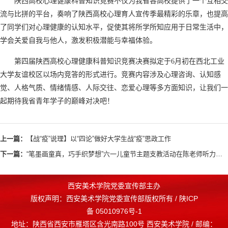
陕西高校心理健康科普知识竞赛不仅为我省各高校提供了一个互相交
流与比拼的平台，奏响了陕西高校心理育人宣传季最精彩的乐章，也提高
了同学们对心理健康的认知水平，促使其将所学所知应用于日常生活中，
学会关爱自我与他人，激发积极潜能与幸福体验。
第四届陕西高校心理健康科普知识竞赛决赛拟定于6月初在西北工业
大学友谊校区以场内竞答的形式进行。竞赛内容涉及心理咨询、认知感
觉、人格气质、情绪情感、人际交往、恋爱心理等多方面知识，让我们一
起期待我省青年学子的巅峰对决吧！
上一篇：
【战“疫”说理】以“四论”做好大学生战“疫”思政工作
下一篇：
“笔墨画童真，巧手织梦想”六一儿童节主题支教活动在陈老师听力语言康复新希望学校举行
西安美术学院党委宣传部主办
版权声明：西安美术学院党委宣传部版权所有 / 陕ICP
备 05010976号-1
地址：陕西省西安市雁塔区含光南路100号 西安美术学院 / 邮编：