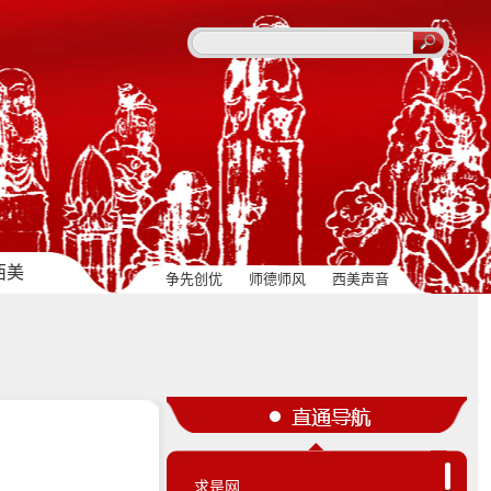
西美
争先创优
师德师风
西美声音
“四史”学习教育
媒体视角
求是网