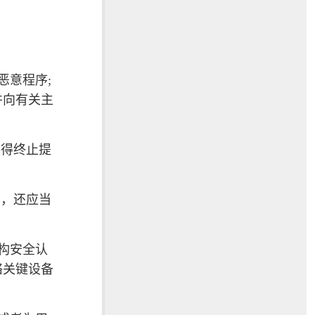
恶意程序;
并向有关主
不得终止提
的，还应当
构安全认
络关键设备