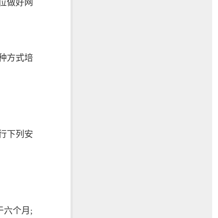
位做好网
种方式培
行下列安
六个月;