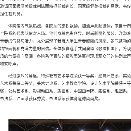
邀请国家级健美操裁判陈丽霞担任裁判长，国家级健美操裁判吕默、韦俊
担任裁判员。
体院馆内气氛热烈，各院系的旗帜飘扬，加油声此起彼伏，来自十四
个院系的代表队依次入场。他们身着色彩各异、时尚靓丽的服装，洋溢着
青春的气息与活力，充分展现了我院大学生青春靓丽的风采、朝气蓬勃的
精神面貌和充满力量的自信。全体参赛选手共同演绎《歌唱祖国》，将现
场的气氛推向高潮。各院系代表队的精彩表演赢得现场观众们的热烈掌声
和欢呼声。
经过激烈的角逐，特殊教育艺术学院荣获一等奖，建筑环艺系、实验
艺术系荣获二等奖，美术史论系、艺术教育学院、设计艺术学院荣获三等
奖，公共艺术系、影视动画系、版画系、中国画学院、服装系、雕塑系、
书法系、油画系获优秀奖，书法系荣获体育道德风尚奖。