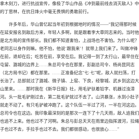
拿木刻刀，进行抗战宣传，像极了华山作品《冲到最前线去消灭敌人》中
的丁思林，在抗日烽火中毫无畏惧的勇敢前行。
许多年后，华山曾忆起当年初到根据地时的情况——“我记得那时候
在延安报名到敌后方来，年轻人多啊，就是跟着李大章同志来的。当时他
是北方局的宣传部长。我们都不知道害怕，上战场也不害怕。为什么呢？
老同志以身作则嘛。他不怕，他说‘跟我来’！就带上我们来了。叫做冲锋
在前，退却在后；吃苦在前，享受在后。我记得一到了太行山，最早住在
屯留、潞城的边界上……朱总司令也在那里，彭副总司令、杨尚昆同志
（北方局书记）都在那里。……正准备纪念“七·七”呢，敌人就扫荡，打
长治了。总部就过了潞城、微子镇、上窑、下良，经黎城、武乡到这边大
山里来。……那时我在《新华日报》社，用毛驴驮着铅字、机器过浊漳
河。头一批毛驴刚过去，第二批毛驴就过不去了。山洪暴涨，水到小肚子
就走不动了。有只毛驴被冲跑了。这个队伍一半过了河，一半在河这边。
总司令也在这边。我印象最深刻的是那次一连下了十几天雨，敌人追我们
也追不上来。他也过不了河啊。朱总与彭总天天在雨里边指挥渡河，拉绳
子也过不去，手拉手也过不去。我们都很感动，也很放心……”