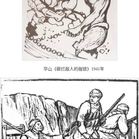
华山《砸烂敌人的枷锁》1941年