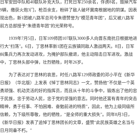
日军安田中队和40联队补充大队，打死日军250余名，俘虏8名，毁掉汽车
9辆，缴获火炮3门，枪百余支，粉碎了敌人破坏冀南根据地的阴谋。因表
现出色，新1团被八路军总司令朱德赞誉为“模范青年团”，后又被八路军
前方总部授予“朱德青年团”的光荣称号。
1939年7月5日，日军109师团107联队3000多人向晋东南抗日根据地进
行大“扫荡”。6日，丁思林率新1团在云族镇同敌人激战两天。8日，日军
纠集兵力再次发动进攻，为掩护部队撤退，他主动阻击日军进攻。激战
中，丁思林头部中弹，壮烈牺牲，时年26岁。
为了表达对丁思林的哀思，时任八路军129师政委的邓小平在《新华
日报》（华北版）上发表《悼丁思林同志》一文，赞扬他“不仅是一个英
勇顽强、机动灵活的好的指挥员，而且从十年的斗争中，锻炼出了他的忠
于民族，忠于劳动人民，忠于党的坚强的意志。同时他还富有青年的突击
精神，勇于任事、不怕困难、奋勉前进的特质”，因此，他为上级同级所
信赖，为下级所尊敬，他的牺牲，“是全师的重大损失”。同年8月3日，
《新华日报》发表了追悼丁思林团长的文章，盛赞“此民族英雄之名当与
日月同垂不朽。”