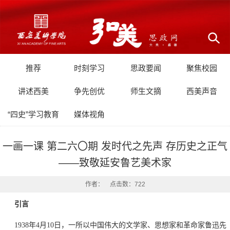
推荐
时刻学习
思政要闻
聚焦校园
讲述西美
争先创优
师生文摘
西美声音
“四史”学习教育
媒体视角
一画一课 第二六〇期 发时代之先声 存历史之正气
——致敬延安鲁艺美术家
作者： 点击数：
722
引言
1938年4月10日，一所以中国伟大的文学家、思想家和革命家鲁迅先