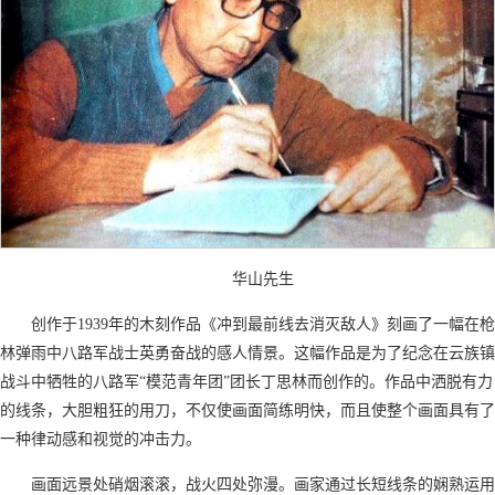
华山先生
创作于1939年的木刻作品《冲到最前线去消灭敌人》刻画了一幅在枪
林弹雨中八路军战士英勇奋战的感人情景。这幅作品是为了纪念在云族镇
战斗中牺牲的八路军“模范青年团”团长丁思林而创作的。作品中洒脱有力
的线条，大胆粗狂的用刀，不仅使画面简练明快，而且使整个画面具有了
一种律动感和视觉的冲击力。
画面远景处硝烟滚滚，战火四处弥漫。画家通过长短线条的娴熟运用