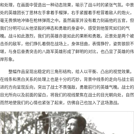
和处理，在画面中营造出一种动态效果，喻示了战斗时的紧张气氛。中景
处的英雄团长丁思林左手拿着手榴弹，右手紧握着手枪冒着敌人的炮火，
毫无畏惧地冲锋在枪林弹雨之中。虽然画家并没有着力刻画他的五官，但
我们分明可以从他坚毅的神态和勇敢的身姿中，感受到他誓死如归的气
魄。战斗如此激烈，我们的英雄亦是如此的果断和勇敢。近景处是两个被
击杀的敌军，他们挣扎着倒在战场上，身体扭曲，表情狰狞，姿势狼狈不
堪，与身后奋勇突击的八路军英雄形成了鲜明的对比，也凸显了英雄的伟
岸形象。
整幅作品呈现出稳定的三角形结构，给人以平衡、凸出的视觉效果。
在线条和黑白关系的处理上也是十分的巧妙，背景中线条的走向与战士前
进的方向呈现反向，突出了战士不畏强敌，勇敢前行的英雄气魄。战士的
目光所向以及前面的留白，将我们的视线聚焦在战士的目光朝向处，自然
而然地使我们的心情也紧张了起来，仿佛自己也加入了这场激战。