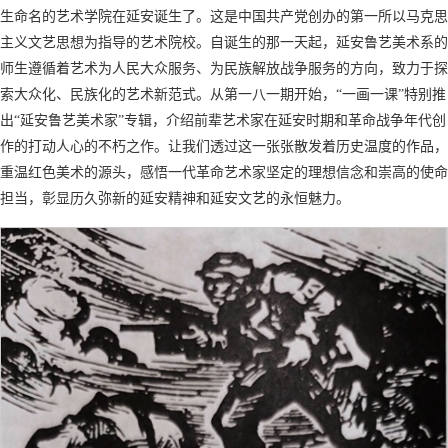
生命名的艺术学院在延安诞生了。这是中国共产党创办的第一所以马克思
主义文艺思想为指导的艺术院校。自诞生的那一天起，延安鲁艺美术系的
师生遵循着艺术为人民大众服务、为民族解放战争服务的方向，致力于探
索大众化、民族化的艺术新范式。从第一八一期开始，“一画一课”特别推
出“延安鲁艺美术家”专辑，介绍前辈艺术家在延安时期和革命战争年代创
作的打动人心的不朽之作。让我们透过这一张张散发着历史温度的作品，
重温红色美术的源头，感悟一代革命艺术家坚定的理想信念和崇高的使命
担当，彰显历久弥新的延安精神和延安文艺的永恒魅力。