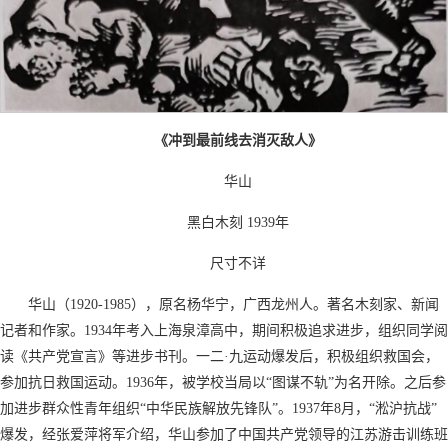
《冲到最前线去消灭敌人》
华山
黑白木刻 1939年
尺寸不详
华山（1920-1985），原名杨华宁，广西龙州人。著名木刻家、新闻
记者和作家。1934年考入上海泉漳高中，期间积极追求进步，组织同学阅
读《共产党宣言》等进步书刊。一二·九运动爆发后，积极组织救国会，
参加抗日救国运动。1936年，被学校当局以“图谋不轨”为名开除。之后参
加进步群众性青年组织“中华民族解放先锋队”。1937年8月，“淞沪抗战”
爆发，经张爱萍将军介绍，华山参加了中国共产党领导的江苏游击训练班