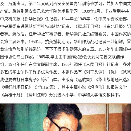
及上海游击队。第二年又转到西安安吴堡青年训练班学习，并加入中国共
产党。后转到延安鲁迅艺术学院美术系学习。1939年1月，毕业后到中共
中央机关报《新华日报》任记者。1944年至1949年，任中央军委政治部、
中央军委东进纵队新华社特派战地记者、《翼热辽日报》《东北日报》记
者等。解放后，任新华社军事记者、新华通讯社总编辑委员、中国作家协
会第二届理事。1950年，抗美援朝期间，华山作为战地记者三赴朝鲜，冒
着生命危险到前线采访，写下了很多生动感人的文章。1957年华山调任中
国作协任专业作家。1965年,华山由中国作家协会调到河南省文联创作
组，1974年任广东省文联副主席，1980年调任《人民日报》社记者。多才
多艺的华山创作了许多优秀作品：木刻作品有《列宁头像》《仇》《爸爸
我也要去打日本鬼子》等近百幅。出版有《远航集》《华山战地通讯选》
《朝鲜战场日记》《华山文集》，其中中篇小说《鸡毛信》和报告文学
《英雄十月》《清川江畔》分别选入小学、中学和大学语文教科书。