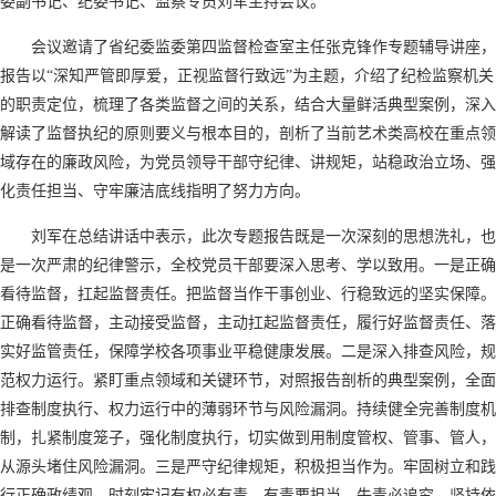
委副书记、纪委书记、监察专员刘军主持会议。
会议邀请了省纪委监委第四监督检查室主任张克锋作专题辅导讲座，
报告以“深知严管即厚爱，正视监督行致远”为主题，介绍了纪检监察机关
的职责定位，梳理了各类监督之间的关系，结合大量鲜活典型案例，深入
解读了监督执纪的原则要义与根本目的，剖析了当前艺术类高校在重点领
域存在的廉政风险，为党员领导干部守纪律、讲规矩，站稳政治立场、强
化责任担当、守牢廉洁底线指明了努力方向。
刘军在总结讲话中表示，此次专题报告既是一次深刻的思想洗礼，也
是一次严肃的纪律警示，全校党员干部要深入思考、学以致用。一是正确
看待监督，扛起监督责任。把监督当作干事创业、行稳致远的坚实保障。
正确看待监督，主动接受监督，主动扛起监督责任，履行好监督责任、落
实好监管责任，保障学校各项事业平稳健康发展。二是深入排查风险，规
范权力运行。紧盯重点领域和关键环节，对照报告剖析的典型案例，全面
排查制度执行、权力运行中的薄弱环节与风险漏洞。持续健全完善制度机
制，扎紧制度笼子，强化制度执行，切实做到用制度管权、管事、管人，
从源头堵住风险漏洞。三是严守纪律规矩，积极担当作为。牢固树立和践
行正确政绩观，时刻牢记有权必有责、有责要担当、失责必追究，坚持依