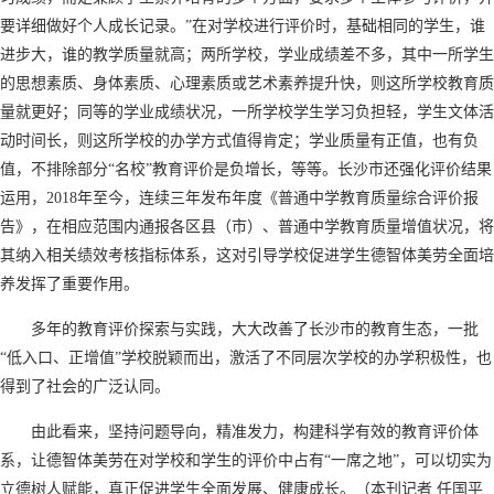
要详细做好个人成长记录。”在对学校进行评价时，基础相同的学生，谁
进步大，谁的教学质量就高；两所学校，学业成绩差不多，其中一所学生
的思想素质、身体素质、心理素质或艺术素养提升快，则这所学校教育质
量就更好；同等的学业成绩状况，一所学校学生学习负担轻，学生文体活
动时间长，则这所学校的办学方式值得肯定；学业质量有正值，也有负
值，不排除部分“名校”教育评价是负增长，等等。长沙市还强化评价结果
运用，2018年至今，连续三年发布年度《普通中学教育质量综合评价报
告》，在相应范围内通报各区县（市）、普通中学教育质量增值状况，将
其纳入相关绩效考核指标体系，这对引导学校促进学生德智体美劳全面培
养发挥了重要作用。
多年的教育评价探索与实践，大大改善了长沙市的教育生态，一批
“低入口、正增值”学校脱颖而出，激活了不同层次学校的办学积极性，也
得到了社会的广泛认同。
由此看来，坚持问题导向，精准发力，构建科学有效的教育评价体
系，让德智体美劳在对学校和学生的评价中占有“一席之地”，可以切实为
立德树人赋能，真正促进学生全面发展、健康成长。（本刊记者 任国平