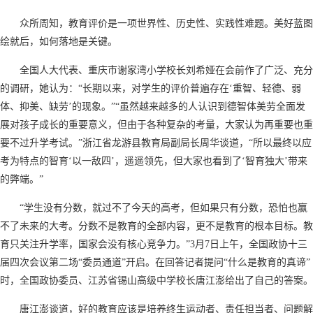
众所周知，教育评价是一项世界性、历史性、实践性难题。美好蓝图
绘就后，如何落地是关键。
全国人大代表、重庆市谢家湾小学校长刘希娅在会前作了广泛、充分
的调研，她认为：“长期以来，对学生的评价普遍存在‘重智、轻德、弱
体、抑美、缺劳’的现象。”“虽然越来越多的人认识到德智体美劳全面发
展对孩子成长的重要意义，但由于各种复杂的考量，大家认为再重要也重
要不过升学考试。”浙江省龙游县教育局副局长周华谈道，“所以最终以应
考为特点的智育‘以一敌四’，遥遥领先，但大家也看到了‘智育独大’带来
的弊端。”
“学生没有分数，就过不了今天的高考，但如果只有分数，恐怕也赢
不了未来的大考。分数不是教育的全部内容，更不是教育的根本目标。教
育只关注升学率，国家会没有核心竞争力。”3月7日上午，全国政协十三
届四次会议第二场“委员通道”开启。在回答记者提问“什么是教育的真谛”
时，全国政协委员、江苏省锡山高级中学校长唐江澎给出了自己的答案。
唐江澎谈道，好的教育应该是培养终生运动者、责任担当者、问题解