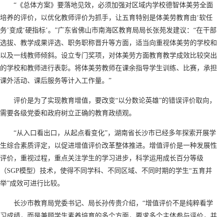
“《总体方案》要落地见效，必须加强对区域内学校德智体美劳全面
培养的评价，以优化教师评价为抓手，让五育特别是体美劳教育由‘软任
务’变成‘硬指标’。”广东省佛山市南海区教育局局长张苑发建议：“在干部
选拔、教学成果评选、职务职称晋升等方面，适当向重视体美劳的学校和
以及一线教师倾斜。设立专门奖项，对体美劳方面教育教学成效比较突出
的学校和教师进行表彰。将体美劳教师在课余指导学生训练、比赛，承担
课外活动、课后服务等计入工作量。”
评价是为了实现教育增值，要改变“以分数论英雄”的错误评价取向，
需要各级党委和政府树立正确的教育政绩观。
“从入口看出口，从起点看变化”，湖南省长沙市已经多年探索开展学
生综合素质评定，以促进增值评价改革整体推进。增值评价是一种发展性
评价，重视过程，重点关注学生的学习进步，科学运用成长百分等级
（SGP模型）技术，使得不同学科、不同区域、不同时期的学生“五育并
举”成效可进行比较。
长沙市教育局党委书记、局长孙传贵介绍，“增值评价不是纯粹看学
习成绩，而是兼顾学生素养培育的多个方面，要求多个主体参与评价，并