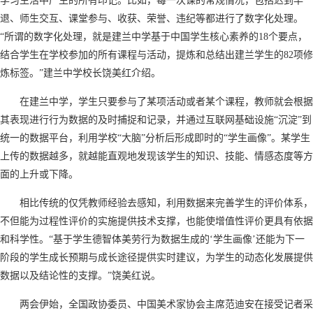
学习生活中产生的所有印记。比如，每一次课的常规情况，包括迟到早
退、师生交互、课堂参与、收获、荣誉、违纪等都进行了数字化处理。
“所谓的数字化处理，就是建兰中学基于中国学生核心素养的18个要点，
结合学生在学校参加的所有课程与活动，提炼和总结出建兰学生的82项修
炼标签。”建兰中学校长饶美红介绍。
在建兰中学，学生只要参与了某项活动或者某个课程，教师就会根据
其表现进行行为数据的及时捕捉和记录，并通过互联网基础设施“沉淀”到
统一的数据平台，利用学校“大脑”分析后形成即时的“学生画像”。某学生
上传的数据越多，就越能直观地发现该学生的知识、技能、情感态度等方
面的上升或下降。
相比传统的仅凭教师经验去感知，利用数据来完善学生的评价体系，
不但能为过程性评价的实施提供技术支撑，也能使增值性评价更具有依据
和科学性。“基于学生德智体美劳行为数据生成的‘学生画像’还能为下一
阶段的学生成长预期与成长途径提供实时建议，为学生的动态化发展提供
数据以及结论性的支撑。”饶美红说。
两会伊始，全国政协委员、中国美术家协会主席范迪安在接受记者采