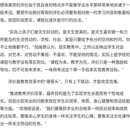
德体美劳的评价由于其自身的特点并不能像学业水平那样简单地诉诸于一
纸考试。要想作出相对客观的评价必须要有相对统一的学习内容和衡量标
准。就现阶段而言，课程化或许是可行的办法。”
“实际上孩子们是天生好动的，是天生爱美的，是天生喜欢做一些力
所能及的生活劳动的，学校、社会、家庭只要给予充分的空间和时间，你
不让他做都不行。”倪闽景认为，现实教育中，之所以反映出学生对运
动、对艺术、对劳动不重视、不喜欢、不能坚持的情况，实际上是学校的
课程与教学没有落实到位。“课程为本，教学为先，评价只是一种激励和
导向，切不可舍本求末，一味用考试这个单一手段来实现教育目标。”
评价是教育改革中的“硬骨头”，只有上下联动，才能攻坚克难。
“推进教育评价改革，最终目的是为了实现学生全面而有个性地成
长。目前比较突出的问题表现在学生近视率、体质、身心健康和劳动技能
等方面。” 项海刚谈道， “我们要像抓学业的合格率一样抓近视率和体质
的达标率，要像关心学生的身体一样关注学生的心理；要像关注文化课作
业一样关注劳动的任务。”