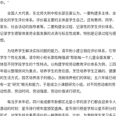
中。”
全国人大代表、东北师大附中校长邵志豪认为，一要构建多主体、全
息化的学生评价体系。评价最主要的主体是学生自己，还有教师、同学、
家长、社会活动的指导者等。二要构建全过程、记录性的学生评价体系。
记录学生德智体美劳全面发展的点滴与标志性成果，特别是记录过程与感
想。
为培养学生解决实际问题的能力，清华附小建立相应评价体系，引导
学生个性化发展。清华附小校长窦桂梅强调“帮助每一个儿童全面发展”，
体现不同学段学生的个性特点。以构建学校劳动教育评价体系为例，三四
年级以整理房间为重点，培养学生的责任感，烹饪培养学生正确的、健康
的生活方式，园艺培养孩子的细心，洗碗培养他们的体贴；五六年级已经
有一定“研究”眼光和能力，于是成立小课题研究小组，对不同劳动者的劳
动性质、劳动时间、劳动强度、劳动价值进行研究。
每当岁末年初，四川省成都市新都区北星小学的孩子们都会迎来令人
激动的时刻：星币排行榜年度颁奖盛典。星币排行榜是学校以星币积分的
形式，对学生综合素质评价的一种激励手段。比如，为激励学生学习多元