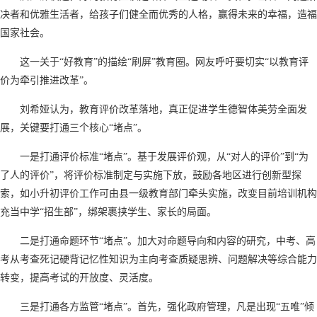
决者和优雅生活者，给孩子们健全而优秀的人格，赢得未来的幸福，造福
国家社会。
这一关于“好教育”的描绘“刷屏”教育圈。网友呼吁要切实“以教育评
价为牵引推进改革”。
刘希娅认为，教育评价改革落地，真正促进学生德智体美劳全面发
展，关键要打通三个核心“堵点”。
一是打通评价标准“堵点”。基于发展评价观，从“对人的评价”到“为
了人的评价”，将评价标准制定与实施下放，鼓励各地区进行创新型探
索，如小升初评价工作可由县一级教育部门牵头实施，改变目前培训机构
充当中学“招生部”，绑架裹挟学生、家长的局面。
二是打通命题环节“堵点”。加大对命题导向和内容的研究，中考、高
考从考查死记硬背记忆性知识为主向考查质疑思辨、问题解决等综合能力
转变，提高考试的开放度、灵活度。
三是打通各方监管“堵点”。首先，强化政府管理，凡是出现“五唯”倾