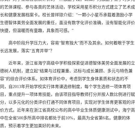
的艺体课程、参与各类的艺体活动，学校采用星币积分方式建立了艺术成
长和健康发展档案卡。校长曾祥琼介绍：“一颗小小星币承载着激励小学
生德智体美劳全面发展的重任，虽没有数字化评价准确，没有智能化评价
快捷，但温暖而有童趣，具象而可感。”
高中阶段升学压力大，容易“智育独大”而不及其余。如何着眼于学生
长远发展，落实“五育并举”？
近年来，浙江省海宁高级中学积极探索促进德智体美劳全面发展的立
德树人机制，建立起“结果与过程兼重、达标与成长兼顾、多元与特色兼
容”的综合评价体系。如体育评价中，考虑到学生身体素质和状态的不
同，自2013年开始学校实行体育课选修制度，每个学生选修一项体育项
目，重点提升一项体育技能，由该项目指导教师打分并按人数比例进行赋
分，以多元化的分类评价打通不同体育项目，实现对学生体育更客观的评
价方式。近年来在浙江省高校公布的高中毕业生体质健康测试中，海宁高
中在全省500多所高中排名都处于前10%，最高为全省第6名。健康的体
质，预示着学生更加美好的未来。